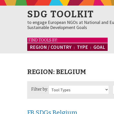
SDG TOOLKIT
to engage European NGOs at National and Eu
Sustainable Development Goals
FIND TOOLS BY:
REGION / COUNTRY
TYPE
GOAL
REGION:
BELGIUM
Filter by:
FB SDGs Belgium