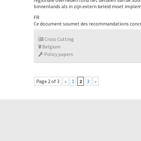
regionale overheden rond het behalen van de SDG’s
binnenlands als in zijn extern beleid moet imple
FR
Ce document soumet des recommandations concr
Cross Cutting
Belgium
Policy papers
Page 2 of 3
«
1
2
3
»