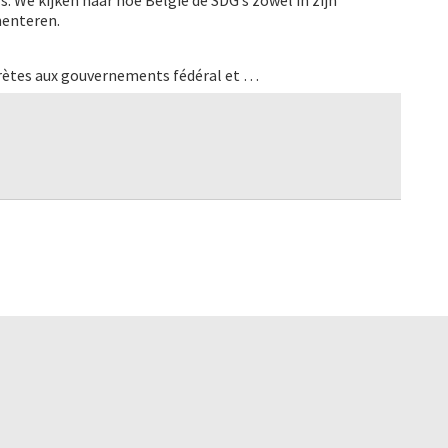
. We kijken naar hoe België de SDG’s zowel in zijn
menteren.
ètes aux gouvernements fédéral et …